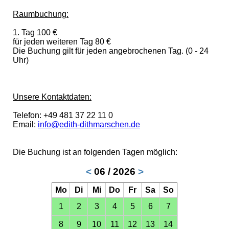
Raumbuchung:
1. Tag 100 €
für jeden weiteren Tag 80 €
Die Buchung gilt für jeden angebrochenen Tag. (0 - 24
Uhr)
Unsere Kontaktdaten:
Telefon: +49 481 37 22 11 0
Email:
info@edith-dithmarschen.de
Die Buchung ist an folgenden Tagen möglich:
<
06 / 2026
>
Mo
Di
Mi
Do
Fr
Sa
So
1
2
3
4
5
6
7
8
9
10
11
12
13
14