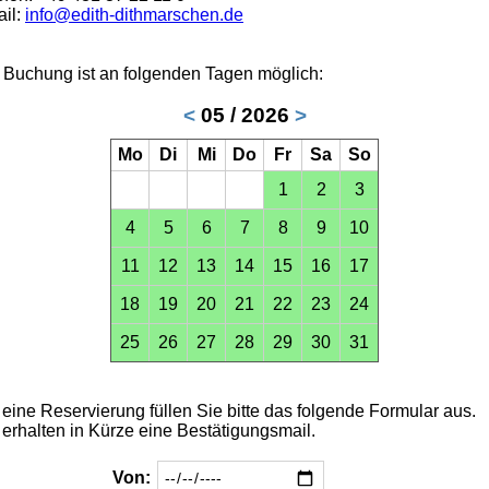
il:
info@edith-dithmarschen.de
 Buchung ist an folgenden Tagen möglich:
<
05 / 2026
>
Mo
Di
Mi
Do
Fr
Sa
So
1
2
3
4
5
6
7
8
9
10
11
12
13
14
15
16
17
18
19
20
21
22
23
24
25
26
27
28
29
30
31
 eine Reservierung füllen Sie bitte das folgende Formular aus.
 erhalten in Kürze eine Bestätigungsmail.
Von: