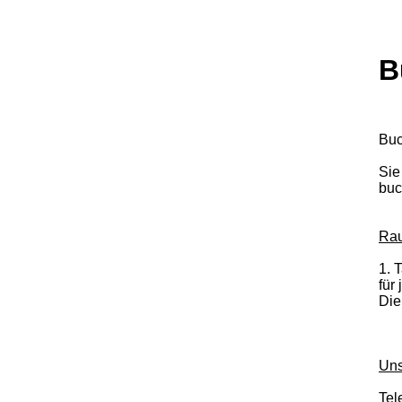
B
Buc
Sie
buc
Ra
1. 
für
Die
Uns
Tel